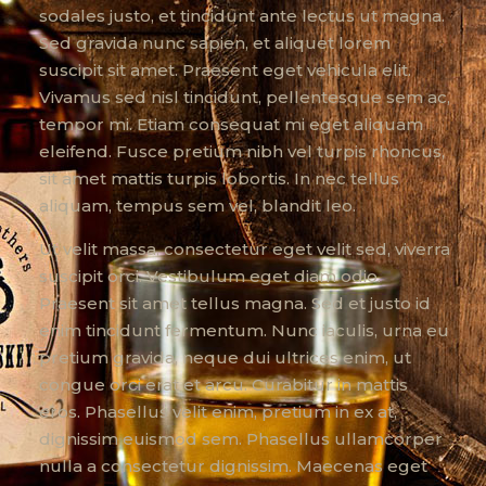
sodales justo, et tincidunt ante lectus ut magna.
Sed gravida nunc sapien, et aliquet lorem
suscipit sit amet. Praesent eget vehicula elit.
Vivamus sed nisl tincidunt, pellentesque sem ac,
tempor mi. Etiam consequat mi eget aliquam
eleifend. Fusce pretium nibh vel turpis rhoncus,
sit amet mattis turpis lobortis. In nec tellus
aliquam, tempus sem vel, blandit leo.
Ut velit massa, consectetur eget velit sed, viverra
suscipit orci. Vestibulum eget diam odio.
Praesent sit amet tellus magna. Sed et justo id
enim tincidunt fermentum. Nunc iaculis, urna eu
pretium gravida, neque dui ultrices enim, ut
congue orci erat et arcu. Curabitur in mattis
eros. Phasellus velit enim, pretium in ex at,
dignissim euismod sem. Phasellus ullamcorper
nulla a consectetur dignissim. Maecenas eget