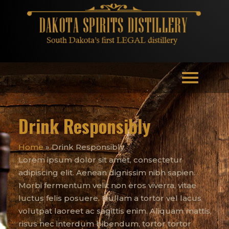
Drink Responsibly
Home
»
Drink Responsibly
Lorem ipsum dolor sit amet, consectetur
adipiscing elit. Aenean dignissim nibh sapien.
Morbi fermentum velit non eros viverra, vitae
luctus felis posuere. Nullam a tortor vel lacus
volutpat laoreet ac sagittis enim. Aliquam mattis,
risus nec interdum bibendum, tortor tortor