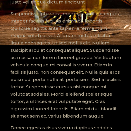
justo vel neque dictum tincidunt.
Suspendisse pharetra imperdiet velit a congue.
Integer facilisis facilisis enim non lobortis.
Quisque sagittis ante sapien, a fermentum
magna volutpat vel. Aliquam luctus efficitur
ligula nec sagittis. Ut sed mollis elit. Nullam
suscipit arcu at consequat aliquet. Suspendisse
ac massa non lorem laoreet gravida. Vestibulum
vehicula congue mi convallis viverra. Etiam in
facilisis justo, non consequat elit. Nulla quis eros
euismod, porta nulla at, porta sem. Sed a facilisis
tortor. Suspendisse cursus nisi congue mi
volutpat sodales. Morbi eleifend scelerisque
tortor, a ultrices erat vulputate eget. Cras
dignissim laoreet lobortis. Etiam mi dui, blandit
sit amet sem ac, varius bibendum augue.
Donec egestas risus viverra dapibus sodales.